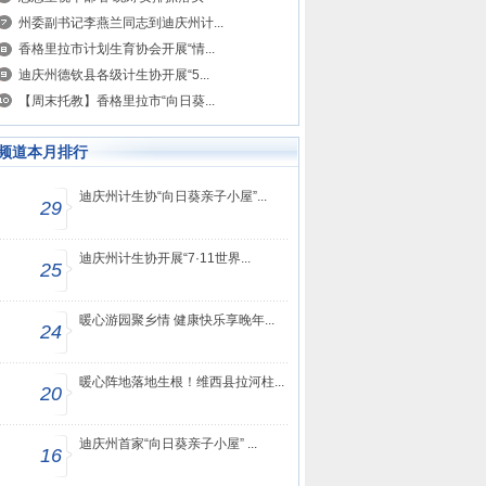
州委副书记李燕兰同志到迪庆州计...
香格里拉市计划生育协会开展“情...
迪庆州德钦县各级计生协开展“5...
【周末托教】香格里拉市“向日葵...
频道本月排行
迪庆州计生协“向日葵亲子小屋”...
29
迪庆州计生协开展“7·11世界...
25
暖心游园聚乡情 健康快乐享晚年...
24
暖心阵地落地生根！维西县拉河柱...
20
迪庆州首家“向日葵亲子小屋” ...
16