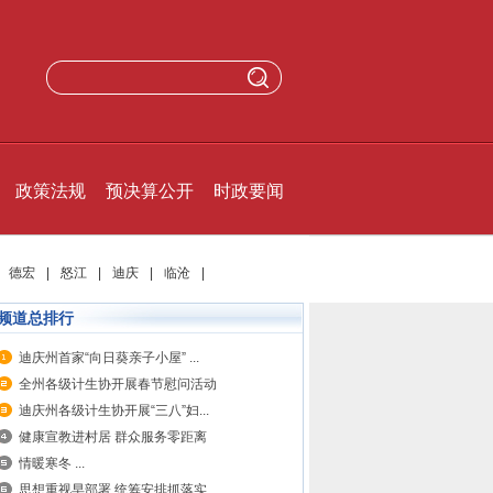
政策法规
预决算公开
时政要闻
|
德宏
|
怒江
|
迪庆
|
临沧
|
频道总排行
迪庆州首家“向日葵亲子小屋” ...
全州各级计生协开展春节慰问活动
迪庆州各级计生协开展“三八”妇...
健康宣教进村居 群众服务零距离
情暖寒冬 ...
思想重视早部署 统筹安排抓落实