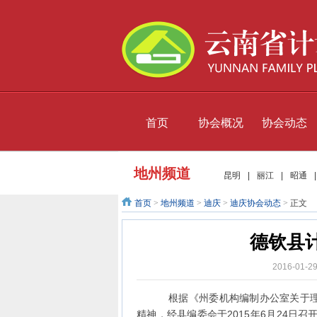
首页
协会概况
协会动态
地州频道
昆明
|
丽江
|
昭通
首页
>
地州频道
>
迪庆
>
迪庆协会动态
>
正文
德钦县
2016-01-
根据《州委机构编制办公室关于理顺
精神，经县编委会于2015年6月24日