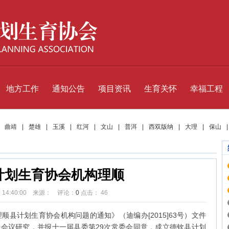
地方工作
通知公告
项目资讯
生育关怀
幸福工程
|
曲靖
|
楚雄
|
玉溪
|
红河
|
文山
|
普洱
|
西双版纳
|
大理
|
保山
计划生育协会机构理顺
29 14:40:00 来源： 评论：
0
点击：
46
县计划生育协会机构问题的通知》（迪编办[2015]63号）文件
召开会议研究，并报十一届县委第29次常委会同意，成立德钦县计划