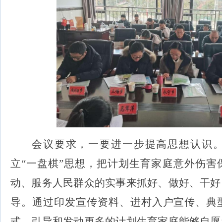
会议要求
，
一
要
进一步
提高
思想认识
立
“一盘棋”思想，
把计划生育家庭意外伤害
动、服务人民群众的实事来
抓
好
、做好、干好
导
。
通过印发宣传资料、进村入户宣传、典
式，引导和发动更多的计划生育家庭
能够
自愿