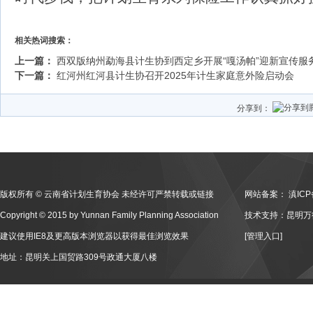
相关热词搜索：
上一篇：
西双版纳州勐海县计生协到西定乡开展“嘎汤帕”迎新宣传服
下一篇：
红河州红河县计生协召开2025年计生家庭意外险启动会
分享到：
版权所有 © 云南省计划生育协会 未经许可严禁转载或链接
网站备案：
滇ICP
Copyright © 2015 by Yunnan Family Planning Association
技术支持：昆明万
建议使用IE8及更高版本浏览器以获得最佳浏览效果
[管理入口]
地址：昆明关上国贸路309号政通大厦八楼