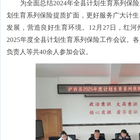
为
全面总结
2024
年全县
计划生育系列
保险
划生育系列
保险
提质扩面，更好服务广大计生
发展，营造良好生育环境。
12
月
27
日
，
红河
2025
年度全县
计划生育系列
保险
工作会议。
各
负责人等
共
40
余人参加会议
。