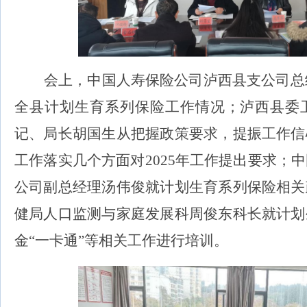
会上，
中国人寿保险
公司
泸西县支公司总
全县计划生育系列保险工作情况；
泸西县委
记、局长胡国生从
把握政策要求，提振工作信
工作落实
几个
方面对
2025
年工作提出要求；
中
公司副总经理汤伟俊
就计划生育系列保险相关
健局
人口监测与
家庭发展科
周俊东科长就计划
金
“
一卡通
”
等
相关工作进行培训。