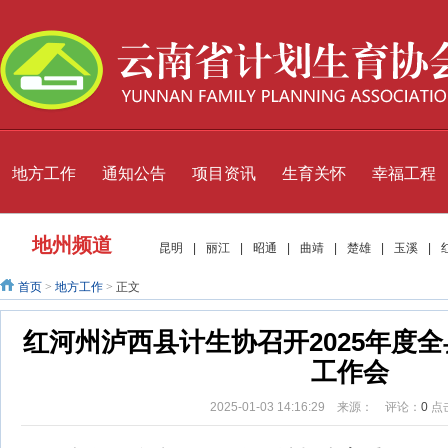
地方工作
通知公告
项目资讯
生育关怀
幸福工程
地州频道
昆明
|
丽江
|
昭通
|
曲靖
|
楚雄
|
玉溪
|
首页
>
地方工作
>
正文
红河州泸西县计生协召开2025年度
工作会
2025-01-03 14:16:29 来源： 评论：
0
点