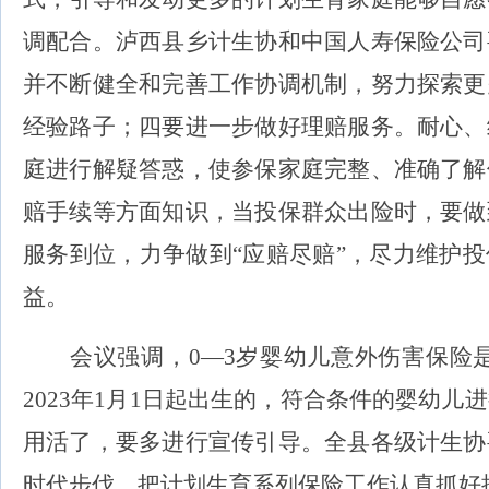
调配合
。
泸西
县乡
计生协
和
中国
人寿保险公司
并
不断健全
和完善
工作
协调
机制，
努力
探索更
经验路子；
四要进一步做好理赔服务
。
耐心、
庭
进行
解疑答惑，使参保家庭完整、准确了解
赔手续等方面知识，当投保群众出险时，要做
服务到位，
力争
做到
“
应赔尽赔
”
，尽力
维护投
益。
会议强调，
0
—
3
岁
婴幼儿意外伤害保险
2023
年
1
月
1
日起出生的
，符合条件的
婴
幼
儿进
用活了，要多进行宣传引导。全县各级计生协
时代步伐
，把计划生育系列保险
工作
认真
抓好