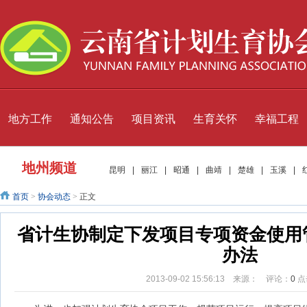
地方工作
通知公告
项目资讯
生育关怀
幸福工程
地州频道
昆明
|
丽江
|
昭通
|
曲靖
|
楚雄
|
玉溪
|
首页
>
协会动态
>
正文
省计生协制定下发项目专项资金使用
办法
2013-09-02 15:56:13 来源： 评论：
0
点