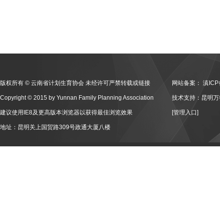
版权所有 © 云南省计划生育协会 未经许可严禁转载或链接
网站备案：
滇ICP
Copyright © 2015 by Yunnan Family Planning Association
技术支持：昆明万
建议使用IE8及更高版本浏览器以获得最佳浏览效果
[管理入口]
地址：昆明关上国贸路309号政通大厦八楼