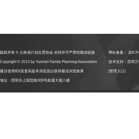
版权所有 © 云南省计划生育协会 未经许可严禁转载或链接
网站备案：
滇ICP
Copyright © 2015 by Yunnan Family Planning Association
技术支持：昆明万
建议使用IE8及更高版本浏览器以获得最佳浏览效果
[管理入口]
地址：昆明关上国贸路309号政通大厦八楼