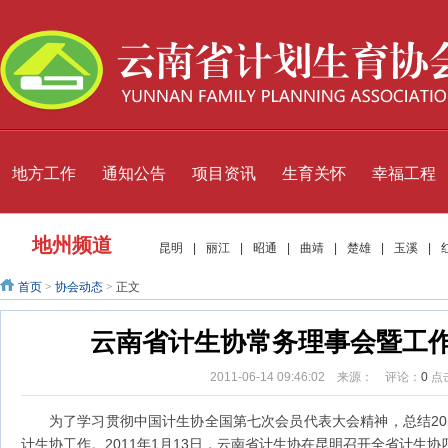
地方工作
通知公告
项目资讯
生育关怀
幸福工程
地州频道
昆明
|
丽江
|
昭通
|
曲靖
|
楚雄
|
玉溪
|
首页
>
协会动态
>
正文
云南省计生协常务理事会暨工
2011-06-14 09:46:02 来源： 评论：
0
点
为了学习贯彻中国计生协全国第七次会员代表大会精神，总结201
计生协工作。2011年1月13日，云南省计生协在昆明召开全省计生