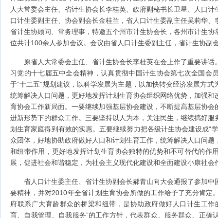
人大常委会主任、省计生协会长李桂英、政府副秘书长卫星、人口计
口计生委副主任、协会副会长金桂兰，省人口计生委副主任吴莉华、
省计生协顾问、常务理事，特邀五个州市计生协会长，各州市计生协
位共计100余人参加会议。会议由省人口计生委副主任，省计生协副
原省人大常委会主任、省计生协会长李桂英在会上作了重要讲话
习党的十七届五中全会精神，认真贯彻中国计生协会第七次全国会
于“十二五”规划建议，以科学发展为主题，以加快转变经济发展方式
统筹解决人口问题，更好地发挥计划生育协会组织网络优势，加强和
育协会工作新局面。一要继续加强基层协会建设，不断提高基层协会
进新形势下的群众工作。三要坚持以人为本，关注民生，继续搞好服
划生育家庭得到有效的实惠。五要继续努力把各级计生协会建设成“学
众团体，好地协助政府做好人口和计划生育工作，统筹解决人口问题
和纽带作用，更好地发挥计划生育协会独特的优势和不可替代的作
展，促进社会和谐稳定，为社会主义现代化建设和全面建设小康社会
省人口计生委主任、省计生协副会长郝青山向大会通报了参加中
要精神，并对2010年全省计划生育协会所做的工作给予了充分肯定
府联系广大育龄群众的桥梁和纽带，是协助政府做好人口计生工作
育、自我管理、自我服务”的工作方针，代表群众、服务群众、正确认