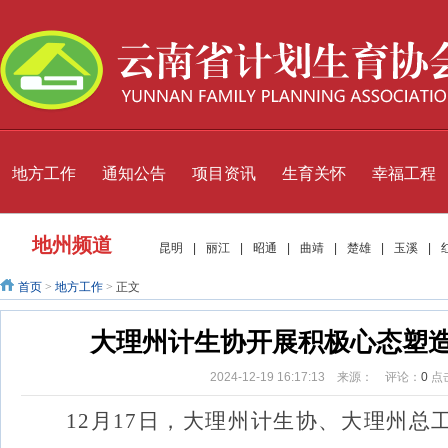
地方工作
通知公告
项目资讯
生育关怀
幸福工程
地州频道
昆明
|
丽江
|
昭通
|
曲靖
|
楚雄
|
玉溪
|
首页
>
地方工作
>
正文
大理州计生协开展积极心态塑
2024-12-19 16:17:13 来源： 评论：
0
点
12
月
17
日，大理州计生协、大理州总