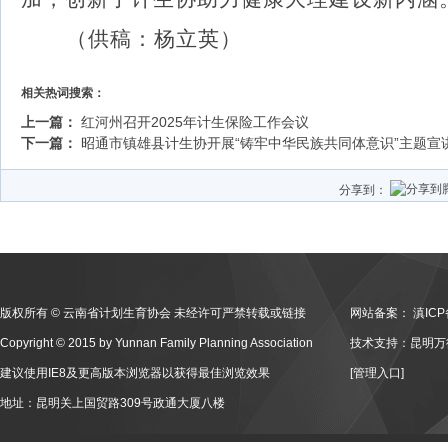
（供稿：杨立英）
相关热词搜索：
上一篇：
红河州召开2025年计生保险工作会议
下一篇：
昭通市镇雄县计生协开展“铸牢中华民族共同体意识”主题宣
分享到：
版权所有 © 云南省计划生育协会 未经许可严禁转载或链接
网站备案：
滇ICP
Copyright © 2015 by Yunnan Family Planning Association
技术支持：昆明万
建议使用IE8及更高版本浏览器以获得最佳浏览效果
[管理入口]
地址：昆明关上国贸路309号政通大厦八楼