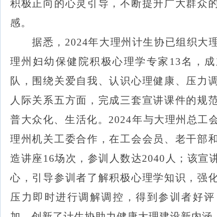
积极正向的心灵引导，不断提升广大
群众
感。
据悉，
2024
年大理州计生协已组织大
理州妇幼保健院积极心理学专家
13
名，成
队，围绕
关爱自我、认识心理健康、压力
人际关系五方面，
完成三套宣讲课件的规
普大众化、生活化。
2024
年与大理州总工
理州机关工委合作，在工会会员、老干部
造讲座
16
场次，参训人数达
2040
人；该宣
心，引导参训者了解积极心理学知识，强
压力即时进行调解调控，得到参训者好评
加，创新了计生协助力健康大理建设新内涵