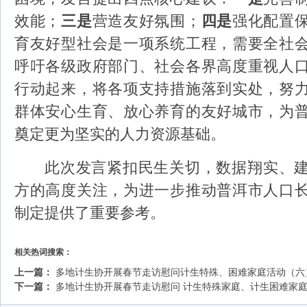
效能
；
三是
营造友好氛围
；
四是
强化配置
育友好型社会是一项系统工程，需要全社
呼
吁各级政府部门、社会各界高度重视人
行动起来，将各项支持措施落到实处，努
群体安心生育、放心养育的友好城市，为
奠定更为坚实的人力资源基础。
此次发言紧扣民生关切，数据翔实、
方的高度关注，为进一步推动
普洱
市人口
制定提供了重要参考。
相关热词搜索：
上一篇：
多地计生协开展春节走访慰问计生特殊、困难家庭活动（六
下一篇：
多地计生协开展春节走访慰问 计生特殊家庭、计生困难家