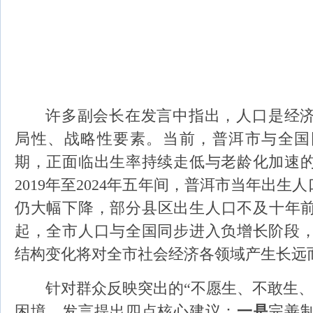
许多副会长在
发言
中
指出，人口是经
局性、战略性要素。当前，普洱市与全国
期，正面临出生率持续走低与老龄化加速
2019
年至2024年五年间
，普洱
市
当年
出生人
仍大幅下降，部分县区出生人口不及十年前的
起，全市人口与全国同步进入负增长阶段
结构变化将对全市社会经济各领域产生长远
针对群众反映突出的“不愿生、不敢生、
困境，发言提出四点核
心建议：
一是
完善