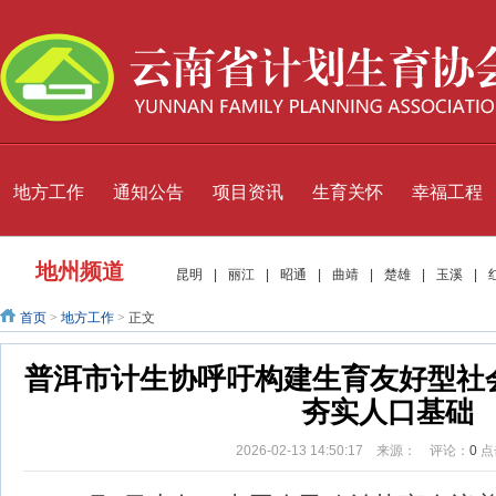
地方工作
通知公告
项目资讯
生育关怀
幸福工程
地州频道
昆明
|
丽江
|
昭通
|
曲靖
|
楚雄
|
玉溪
|
首页
>
地方工作
>
正文
普洱市计生协呼吁构建生育友好型社
夯实人口基础
2026-02-13 14:50:17 来源： 评论：
0
点